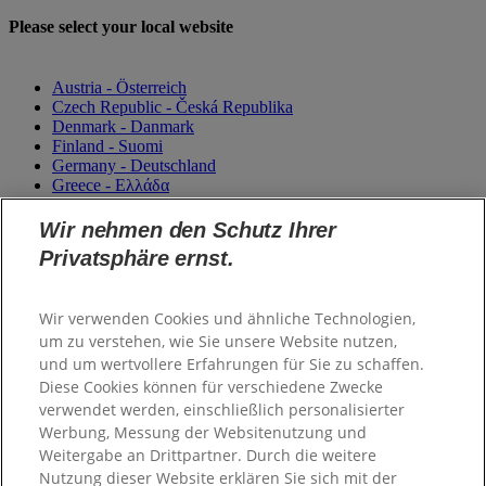
Please select your local website
Austria - Österreich
Czech Republic - Česká Republika
Denmark - Danmark
Finland - Suomi
Germany - Deutschland
Greece - Ελλάδα
Magyarország
Italy - Italia
Wir nehmen den Schutz Ihrer
Netherlands - Nederland
Privatsphäre ernst.
Norway - Norge
Portugal
România
Wir verwenden Cookies und ähnliche Technologien,
Sweden - Sverige
um zu verstehen, wie Sie unsere Website nutzen,
Switzerland (Suisse)
Switzerland (Schweiz)
und um wertvollere Erfahrungen für Sie zu schaffen.
Unitited Kingdom
Diese Cookies können für verschiedene Zwecke
verwendet werden, einschließlich personalisierter
Werbung, Messung der Websitenutzung und
Weitergabe an Drittpartner. Durch die weitere
Nutzung dieser Website erklären Sie sich mit der