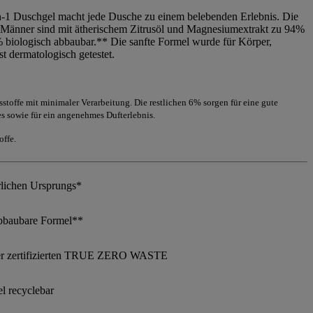
-1 Duschgel macht jede Dusche zu einem belebenden Erlebnis. Die
ür Männer sind mit ätherischem Zitrusöl und Magnesiumextrakt zu 94%
 biologisch abbaubar.** Die sanfte Formel wurde für Körper,
t dermatologisch getestet.
stoffe mit minimaler Verarbeitung. Die restlichen 6% sorgen für eine gute
s sowie für ein angenehmes Dufterlebnis.
offe.
lichen Ursprungs*
abbaubare Formel**
iner zertifizierten TRUE ZERO WASTE
l recyclebar