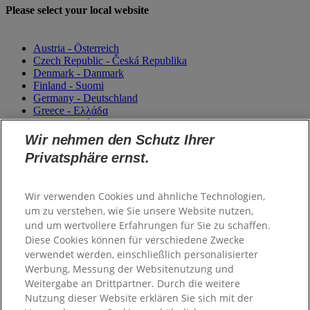
Please select your local website
Austria - Österreich
Czech Republic - Česká Republika
Denmark - Danmark
Finland - Suomi
Germany - Deutschland
Greece - Ελλάδα
Magyarország
Italy - Italia
Wir nehmen den Schutz Ihrer
Netherlands - Nederland
Privatsphäre ernst.
Norway - Norge
Portugal
România
Wir verwenden Cookies und ähnliche Technologien,
Sweden - Sverige
Switzerland (Suisse)
um zu verstehen, wie Sie unsere Website nutzen,
Switzerland (Schweiz)
und um wertvollere Erfahrungen für Sie zu schaffen.
Unitited Kingdom
Diese Cookies können für verschiedene Zwecke
verwendet werden, einschließlich personalisierter
Werbung, Messung der Websitenutzung und
Weitergabe an Drittpartner. Durch die weitere
Nutzung dieser Website erklären Sie sich mit der