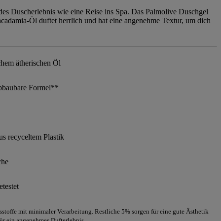
edes Duscherlebnis wie eine Reise ins Spa. Das Palmolive Duschgel
adamia-Öl duftet herrlich und hat eine angenehme Textur, um dich
chem ätherischen Öl
bbaubare Formel**
s recyceltem Plastik
che
testet
stoffe mit minimaler Verarbeitung. Restliche 5% sorgen für eine gute Ästhetik
ür ein angenehmes Dufterlebnis