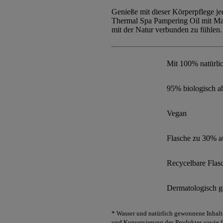
Genieße mit dieser Körperpflege j
Thermal Spa Pampering Oil mit Mac
mit der Natur verbunden zu fühlen.
Mit 100% natürli
95% biologisch a
Vegan
Flasche zu 30% au
Recycelbare Flas
Dermatologisch ge
* Wasser und natürlich gewonnene Inhalts
und Konservierung des Produktes sowie f