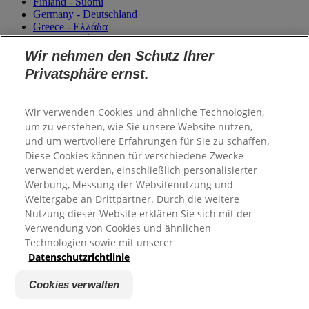
Finland - Suomi
Germany - Deutschland
Greece - Ελλάδα
Magyarország
Italy - Italia
Wir nehmen den Schutz Ihrer
Netherlands - Nederland
Privatsphäre ernst.
Norway - Norge
Portugal
România
Wir verwenden Cookies und ähnliche Technologien,
Sweden - Sverige
um zu verstehen, wie Sie unsere Website nutzen,
Switzerland (Suisse)
Switzerland (Schweiz)
und um wertvollere Erfahrungen für Sie zu schaffen.
Unitited Kingdom
Diese Cookies können für verschiedene Zwecke
verwendet werden, einschließlich personalisierter
Werbung, Messung der Websitenutzung und
Weitergabe an Drittpartner. Durch die weitere
Nutzung dieser Website erklären Sie sich mit der
Verwendung von Cookies und ähnlichen
Technologien sowie mit unserer
Datenschutzrichtlinie
2026 Colgate-Palmolive Company. Alle Rechte vorbehalten.
Cookies verwalten
Impressum
Datenschutzrichtlinien
Kontakt
Sitemap
Cookies