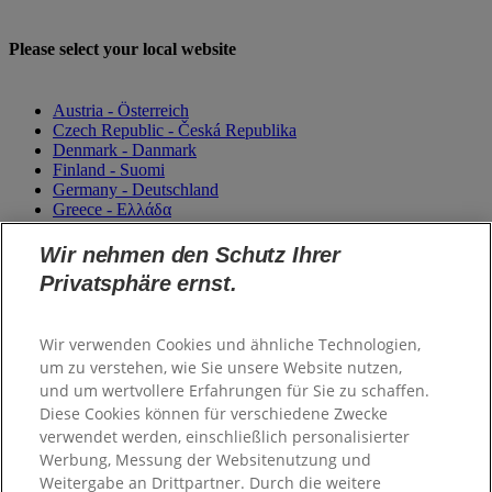
Please select your local website
Austria - Österreich
Czech Republic - Česká Republika
Denmark - Danmark
Finland - Suomi
Germany - Deutschland
Greece - Ελλάδα
Magyarország
Italy - Italia
Wir nehmen den Schutz Ihrer
Netherlands - Nederland
Privatsphäre ernst.
Norway - Norge
Portugal
România
Wir verwenden Cookies und ähnliche Technologien,
Sweden - Sverige
um zu verstehen, wie Sie unsere Website nutzen,
Switzerland (Suisse)
Switzerland (Schweiz)
und um wertvollere Erfahrungen für Sie zu schaffen.
Unitited Kingdom
Diese Cookies können für verschiedene Zwecke
verwendet werden, einschließlich personalisierter
Werbung, Messung der Websitenutzung und
Weitergabe an Drittpartner. Durch die weitere