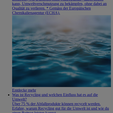
kann, Umweltverschmutzung zu bekämpfen, ohne dabei an
Qualität zu verlieren. * Gemäss der Europäischen
Chemikalienagentur (ECHA).
Entdecke mehr
Was ist Recycling und welchen Einfluss hat es auf die
Umwelt?
Über 75 % der Abfallprodukte können recycelt werden.
Erfahre, warum Recycling gut für die Umwelt ist und wie du
einen Beitrag leisten kannst.