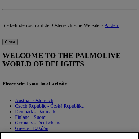
Sie befinden sich auf der Österreichische-Website >
Ändern
Close
WELCOME TO THE PALMOLIVE
WORLD OF DELIGHTS
Please select your local website
Austria - Österreich
Czech Republic - Česká Republika
Denmark - Danmark
Finland - Suomi
Germany - Deutschland
Greece - Ελλάδα
Magyarország