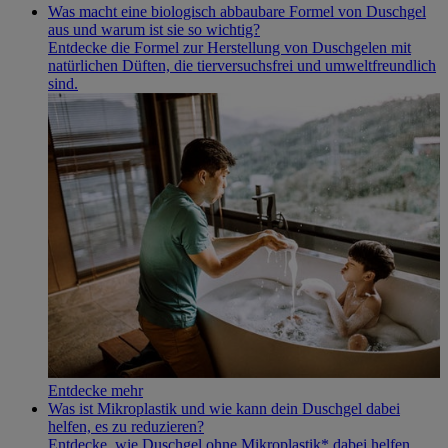
Was macht eine biologisch abbaubare Formel von Duschgel
aus und warum ist sie so wichtig?
Entdecke die Formel zur Herstellung von Duschgelen mit
natürlichen Düften, die tierversuchsfrei und umweltfreundlich
sind.
Entdecke mehr
Was ist Mikroplastik und wie kann dein Duschgel dabei
helfen, es zu reduzieren?
Entdecke, wie Duschgel ohne Mikroplastik* dabei helfen